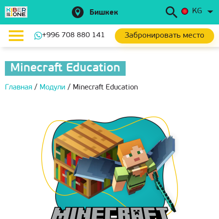
KG
Бишкек
Забронировать место
+996 708 880 141
Minecraft Education
Главная
/
Модули
/
Minecraft Education