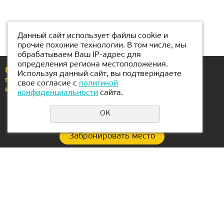
Данный сайт использует файлы cookie и
прочие похожие технологии. В том числе, мы
обрабатываем Ваш IP-адрес для
определения региона местоположения.
Еcли у вас возникли вопросы или предложения,
Используя данный сайт, вы подтверждаете
позвоните по номеру
+996 708 880 141
свое согласие с
политикой
или напишите нам
Bishkek@kiber-one.com
конфиденциальности
сайта.
OK
Забронировать место
Политика конфиденциальности
Контакты:
Офис в Сербии:
+996 708 880 141
Aleksandra Stamboliskog
13a
Bishkek@kiber-one.com
Belgrade, Serbia
Локации в Бишкеке